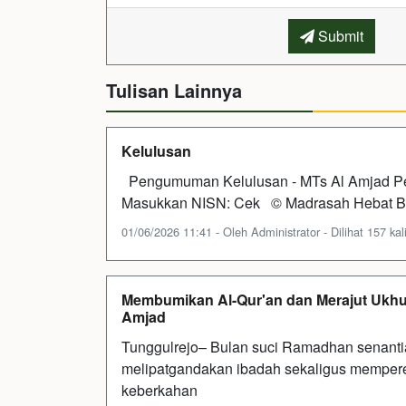
Submit
Tulisan Lainnya
Kelulusan
Pengumuman Kelulusan - MTs Al Amjad P
Masukkan NISN: Cek © Madrasah Hebat B
01/06/2026 11:41 - Oleh Administrator - Dilihat 157 kal
Membumikan Al-Qur'an dan Merajut Ukhu
Amjad
Tunggulrejo– Bulan suci Ramadhan senant
melipatgandakan ibadah sekaligus memperer
keberkahan