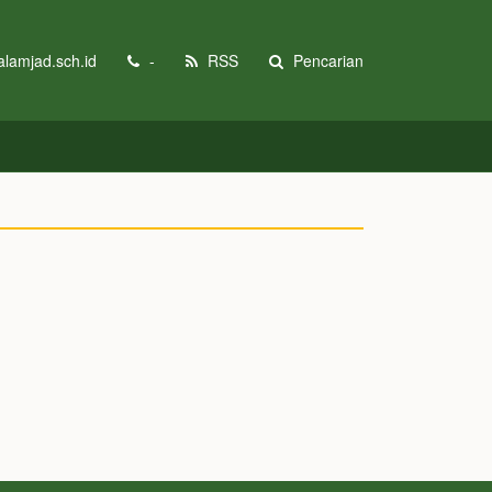
lamjad.sch.id
-
RSS
Pencarian